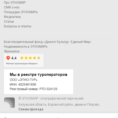
Про ЭТНОМИР
СМИ о нас
Площадки ЭТНОМИРа
Медиатека
Статьи
Вопросы и ответы
Благотворительный фонд «Диалог Культур - Единый Мир»
Недвижимость в ЭТНОМИРе
Франшиза
© ЭТНОМИР - этнографический парк-музей
Калужская область, Боровский район, деревня Петрово.
Схема проезда
00
00
С 9
до 21
ежедневно:
+7 495 023-81-81
,
zakaz@ethnomir.ru