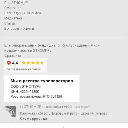
Про ЭТНОМИР
СМИ о нас
Площадки ЭТНОМИРа
Медиатека
Статьи
Вопросы и ответы
Благотворительный фонд «Диалог Культур - Единый Мир»
Недвижимость в ЭТНОМИРе
Франшиза
© ЭТНОМИР - этнографический парк-музей
Калужская область, Боровский район, деревня Петрово.
Схема проезда
00
00
С 9
до 21
ежедневно:
+7 495 023-81-81
,
zakaz@ethnomir.ru