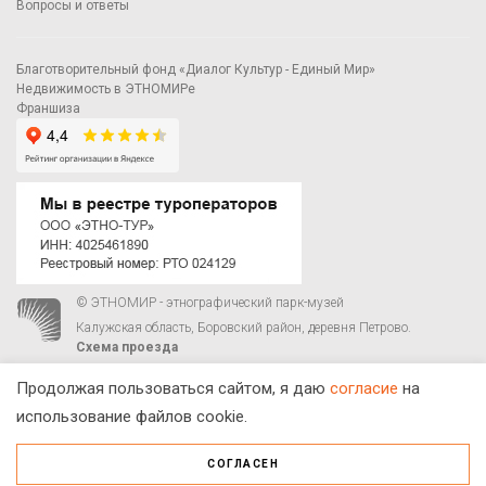
Вопросы и ответы
Благотворительный фонд «Диалог Культур - Единый Мир»
Недвижимость в ЭТНОМИРе
Франшиза
© ЭТНОМИР - этнографический парк-музей
Калужская область, Боровский район, деревня Петрово.
Схема проезда
00
00
С 9
до 21
ежедневно:
+7 495 023-81-81
,
zakaz@ethnomir.ru
Продолжая пользоваться сайтом, я даю
согласие
на
использование файлов cookie.
СОГЛАСЕН