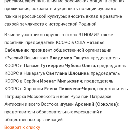
рубежом; укреплять влияние российских общин в странах
проживания; сохранять и укреплять позиции русского
языка и российской культуры; вносить вклад в развитие
связей землячеств с исторической Родиной.
В числе участников круглого стола ЭТНОМИР также
посетили: председатель КСОРС в США
Наталья
Сабельник
; президент общественной организации
«Русский Вашингтон»
Владимир Гашута
; председатель
КСОРС в Панаме
Гутиеррес Чубова Ольга
; председатель
КСОРС в Никарагуа
Светлана Шломина
; председатель
КСОРС в Сербии
Иренат Милькович
; председатель
КСОРС в Хорватии
Елена Пиличева-Чорко
; представитель
Патриарха Московского и всея Руси при Патриархе
Антиохии и всего Востока игумен
Арсений
(Соколов)
;
представители образовательных учреждений и
общественных организаций.
Возврат к списку