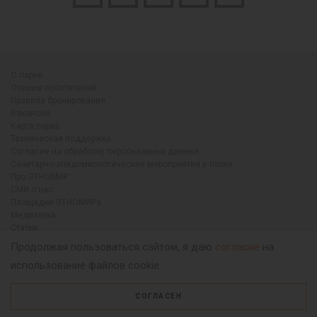
О парке
Отзывы посетителей
Правила бронирования
Вакансии
Карта парка
Техническая поддержка
Согласие на обработку персональных данных
Санитарно-эпидемиологические мероприятия в парке
Про ЭТНОМИР
СМИ о нас
Площадки ЭТНОМИРа
Медиатека
Статьи
Вопросы и ответы
Продолжая пользоваться сайтом, я даю
согласие
на
использование файлов cookie.
Благотворительный фонд «Диалог Культур - Единый Мир»
Недвижимость в ЭТНОМИРе
СОГЛАСЕН
Франшиза