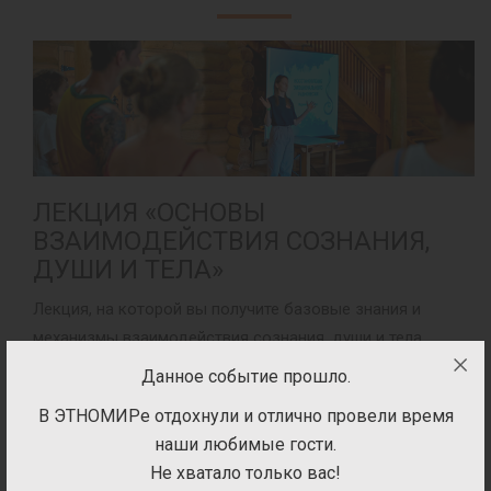
ЛЕКЦИЯ «ОСНОВЫ
ВЗАИМОДЕЙСТВИЯ СОЗНАНИЯ,
ДУШИ И ТЕЛА»
Лекция, на которой вы получите базовые знания и
механизмы взаимодействия сознания, души и тела.
Данное событие прошло.
Время:
9 августа: 12:00-14:00; 16:00-18:00: 10 августа:
13:00-15:00
В ЭТНОМИРе отдохнули и отлично провели время
наши любимые гости.
Место:
9 августа: Культурный центр Индии, 2 этаж, 10
Не хватало только вас!
августа: дом стран Карибского бассейна, 2 этаж