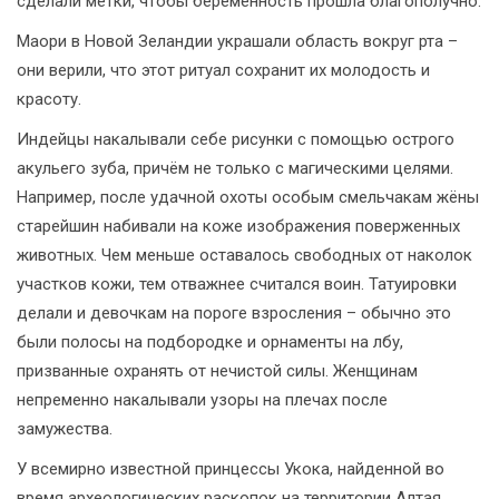
сделали метки, чтобы беременность прошла благополучно.
Маори в Новой Зеландии украшали область вокруг рта –
они верили, что этот ритуал сохранит их молодость и
красоту.
Индейцы накалывали себе рисунки с помощью острого
акульего зуба, причём не только с магическими целями.
Например, после удачной охоты особым смельчакам жёны
старейшин набивали на коже изображения поверженных
животных. Чем меньше оставалось свободных от наколок
участков кожи, тем отважнее считался воин. Татуировки
делали и девочкам на пороге взросления – обычно это
были полосы на подбородке и орнаменты на лбу,
призванные охранять от нечистой силы. Женщинам
непременно накалывали узоры на плечах после
замужества.
У всемирно известной принцессы Укока, найденной во
время археологических раскопок на территории Алтая,