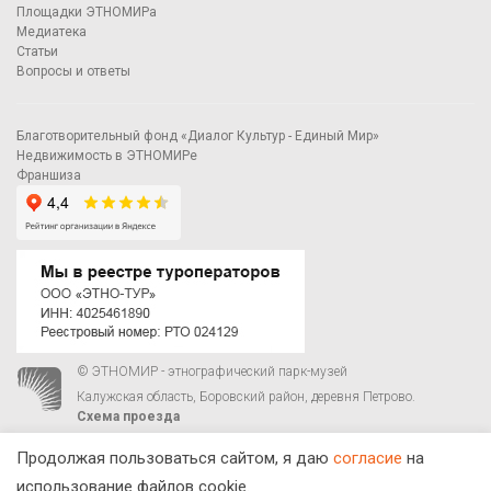
Площадки ЭТНОМИРа
Медиатека
Статьи
Вопросы и ответы
Благотворительный фонд «Диалог Культур - Единый Мир»
Недвижимость в ЭТНОМИРе
Франшиза
© ЭТНОМИР - этнографический парк-музей
Калужская область, Боровский район, деревня Петрово.
Схема проезда
00
00
С 9
до 21
ежедневно:
+7 495 023-81-81
,
zakaz@ethnomir.ru
Продолжая пользоваться сайтом, я даю
согласие
на
использование файлов cookie.