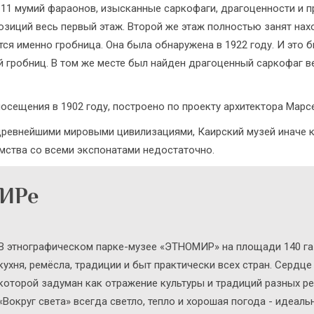
о 11 мумий фараонов, изысканные саркофаги, драгоценности и 
позиций весь первый этаж. Второй же этаж полностью занят нах
 именно гробница. Она была обнаружена в 1922 году. И это б
й гробниц. В том же месте был найден драгоценный саркофаг ве
посещения в 1902 году, построено по проекту архитектора Мар
я древнейшими мировыми цивилизациями, Каирский музей иначе 
омства со всеми экспонатами недостаточно.
МИРе
В этнографическом парке-музее «ЭТНОМИР» на площади 140 га 
кухня, ремёсла, традиции и быт практически всех стран. Сердц
которой задуман как отражение культуры и традиций разных ре
«Вокруг света» всегда светло, тепло и хорошая погода - идеал