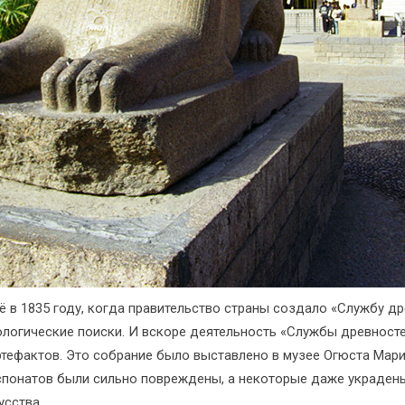
ё в 1835 году, когда правительство страны создало «Службу д
еологические поиски. И вскоре деятельность «Службы древност
тефактов. Это собрание было выставлено в музее Огюста Марие
кспонатов были сильно повреждены, а некоторые даже украдены
усства.