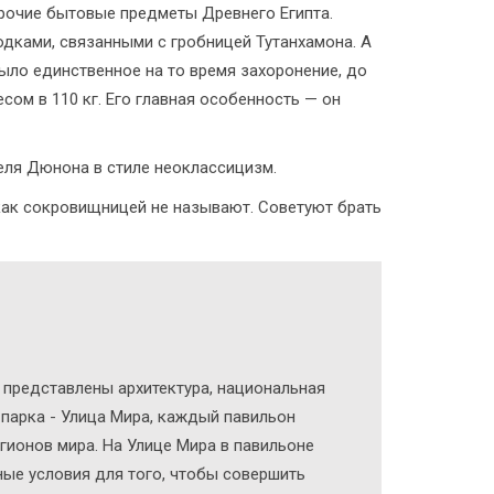
прочие бытовые предметы Древнего Египта.
одками, связанными с гробницей Тутанхамона. А
ыло единственное на то время захоронение, до
сом в 110 кг. Его главная особенность — он
селя Дюнона в стиле неоклассицизм.
как сокровищницей не называют. Советуют брать
представлены архитектура, национальная
е парка - Улица Мира, каждый павильон
гионов мира. На Улице Мира в павильоне
ьные условия для того, чтобы совершить