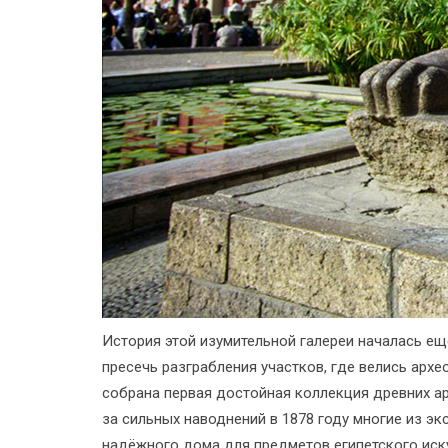
История этой изумительной галереи началась ещ
пресечь разграбления участков, где велись арх
собрана первая достойная коллекция древних ар
за сильных наводнений в 1878 году многие из э
надёжного дома для предметов египетского иск