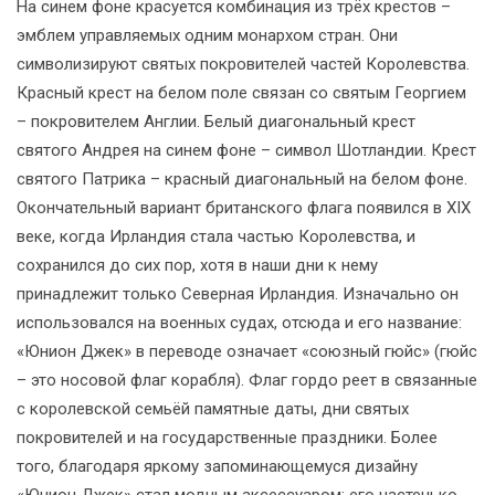
На синем фоне красуется комбинация из трёх крестов –
эмблем управляемых одним монархом стран. Они
символизируют святых покровителей частей Королевства.
Красный крест на белом поле связан со святым Георгием
– покровителем Англии. Белый диагональный крест
святого Андрея на синем фоне – символ Шотландии. Крест
святого Патрика – красный диагональный на белом фоне.
Окончательный вариант британского флага появился в XIX
веке, когда Ирландия стала частью Королевства, и
сохранился до сих пор, хотя в наши дни к нему
принадлежит только Северная Ирландия. Изначально он
использовался на военных судах, отсюда и его название:
«Юнион Джек» в переводе означает «союзный гюйс» (гюйс
– это носовой флаг корабля). Флаг гордо реет в связанные
с королевской семьёй памятные даты, дни святых
покровителей и на государственные праздники. Более
того, благодаря яркому запоминающемуся дизайну