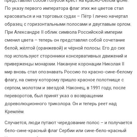
представлял собой голубой крест на красно-белом фоне.
По указу первого императора флаг этих же цветов стал
красоваться и на торговых судах – Пётр I лично начертал
образец с горизонтальными полосами и двуглавым орлом.
При Александре II облик символа Российской империи
сменил цвета – теперь он представлял собой сочетание
белой, жёлтой (оранжевой) и чёрной полосы. Его до сих
пор используют сторонники консервативных движений и
приверженцы монархии. Накануне коронации Николая II
мир вновь стал опознавать Россию по красно-сине-белому
флагу, на смену которому пришло красное полотнище с
серпом, молотом и звездой. Наконец, в 1991 году, после
переворотов, был принят указ о возвращении
дореволюционного триколора. Он и теперь реет над
Кремлём.
Случается, люди путают чередование полос – и получается
бело-сине-красный флаг Сербии или сине-бело-красный