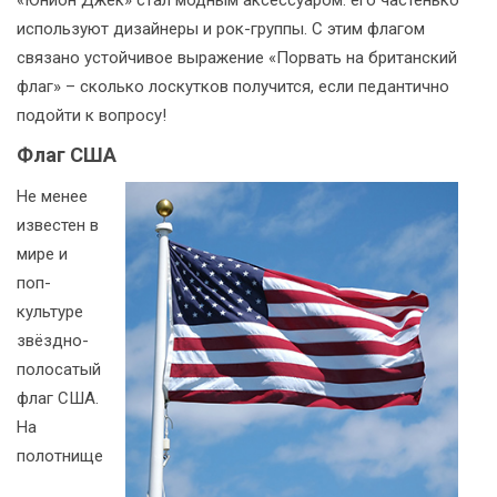
«Юнион Джек» стал модным аксессуаром: его частенько
используют дизайнеры и рок-группы. С этим флагом
связано устойчивое выражение «Порвать на британский
флаг» – сколько лоскутков получится, если педантично
подойти к вопросу!
Флаг США
Не менее
известен в
мире и
поп-
культуре
звёздно-
полосатый
флаг США.
На
полотнище