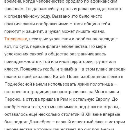
времена, когда человечество бродило по африканским
саваннам. Тогда важнейшую роль играла принадлежность
к определённому роду. Вызвано это было чисто
практическими соображениями – твоя община тебя
приютит и защитит, а чужая может лишить жизни.
Татуировки
, нехитрые украшения и особенная одежда –
вот, по сути, первые флаги человечества. По мере
усложнения связей в обществе разграничивалась
принадлежность к той или иной территории, группе или
классу. Появились гербы и знамёна – в этом плане впереди
планеты всей оказался Китай. После изобретения шёлка в
Поднебесной начали использовать яркие полотнища –
позднее эта традиция распространилась на Монголию и
Персию, а оттуда пришла в Рим и остальную Европу. До
изобретения того, что мы понимаем под флагом страны,
оставалось ещё несколько столетий. В XIII веке впервые
был поднят Даннеброг – первый известный флаг в истории
человечества, который существует до сих пор. Белый