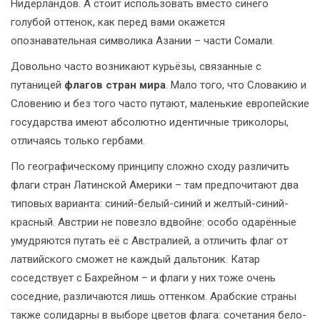
Нидерландов. А стоит использовать вместо синего
голубой оттенок, как перед вами окажется
опознавательная символика Азании – части Сомали.
Довольно часто возникают курьёзы, связанные с
путаницей
флагов стран мира
. Мало того, что Словакию и
Словению и без того часто путают, маленькие европейские
государства имеют абсолютно идентичные триколоры,
отличаясь только гербами.
По географическому принципу сложно сходу различить
флаги стран Латинской Америки – там предпочитают два
типовых варианта: синий-белый-синий и желтый-синий-
красный. Австрии не повезло вдвойне: особо одарённые
умудряются путать её с Австралией, а отличить флаг от
латвийского сможет не каждый дальтоник. Катар
соседствует с Бахрейном – и флаги у них тоже очень
соседние, различаются лишь оттенком. Арабские страны
также солидарны в выборе цветов флага: сочетания бело-