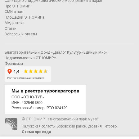
Санитарно-эпидемиологические мероприятия в парке
Про ЭТНОМИР
СМИ о нас
Площадки ЭТНОМИРа
Медиатека
Статьи
Вопросы и ответы
Благотворительный фонд «Диалог Культур - Единый Мир»
Недвижимость в ЭТНОМИРе
Франшиза
© ЭТНОМИР - этнографический парк-музей
Калужская область, Боровский район, деревня Петрово.
Схема проезда
00
00
С 9
до 21
ежедневно:
+7 495 023-81-81
,
zakaz@ethnomir.ru