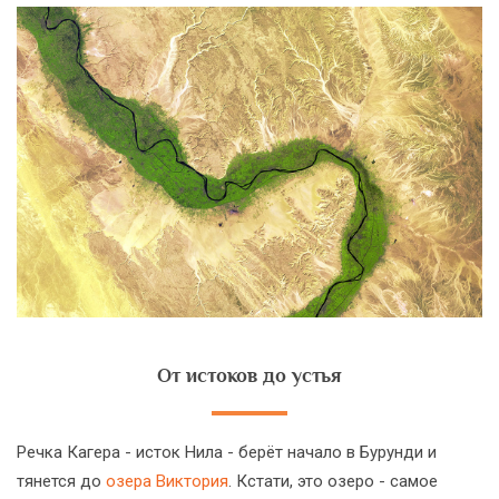
От истоков до устья
Речка Кагера - исток Нила - берёт начало в Бурунди и
тянется до
озера Виктория
. Кстати, это озеро - самое