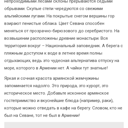
непроходимыми лесами склоны прерываются седыми
обрывами. Скупые степи чередуются со свежими
альпийскими лугами. На покрытые снегом вершины гор
взирают пенистые облака. Цвет Севана способен
меняться от прозрачно-бирюзового до серебристого. На
возвышении расположены древние монастыри. Вся
территория вокруг – Национальный заповедник. А берега с
пляжным доступом к воде в летнее время полны
отдыхающих, ведь это чудесная альтернатива отпуску на
море, которого в Армении нет. А чайки тут знатные!
Яркая и сочная красота армянской жемчужины
запоминается надолго. Это природа, это курорт, это
историческое место. Добавьте исконное армянское
гостеприимство и вкуснейшие блюда (например, раки),
которые можно отведать в кафе на берегу. Словом, кто не
был на Севане, тот не был в Армении!