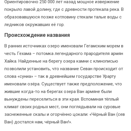
Ориентировочно 250 000 лет назад мощное извержение
покрыло лавой долину, где с древности протекала река. В
образовавшуюся позже котловину стекали талые воды с
ледников окружавших её гор.
Происхождение названия
В ранних источниках озеро именовали Гегамским морем в
честь Гехама – потомка легендарного прародителя армян
Хайка. Найденные на берегу озера камни с клинописью
позволили установить, что название Севан происходит от
слова «суниа» – так в древнейшем государстве Урарту
именовали озёра. Существует также предположение, что
жившие когда-то на берегах озера Ван армяне были
вынуждены переселиться в эти края. Вспоминая тёплый
климат своих родных мест, они поглядывали на суровые
заснеженные скалы и огорчённо цокали: «Чёрный Ван (сев
Ван) достался нам, чёрный Ван!».