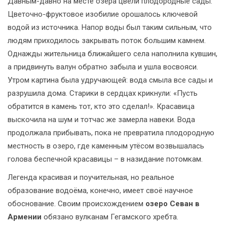
Давным-давно на месте озера цвели плодородные сады.
Цветочно-фруктовое изобилие орошалось ключевой
водой из источника. Напор воды был таким сильным, что
людям приходилось закрывать поток большим камнем.
Однажды жительница ближайшего села наполнила кувшин,
а придвинуть валун обратно забыла и ушла восвояси.
Утром картина была удручающей: вода смыла все сады и
разрушила дома. Старики в сердцах крикнули: «Пусть
обратится в камень тот, кто это сделал!». Красавица
выскочила на шум и тотчас же замерла навеки. Вода
продолжала прибывать, пока не превратила плодородную
местность в озеро, где каменным утёсом возвышалась
голова беспечной красавицы – в назидание потомкам.
Легенда красивая и поучительная, но реальное
образование водоёма, конечно, имеет своё научное
обоснование. Своим происхождением
озеро Севан в
Армении
обязано вулканам Гегамского хребта.