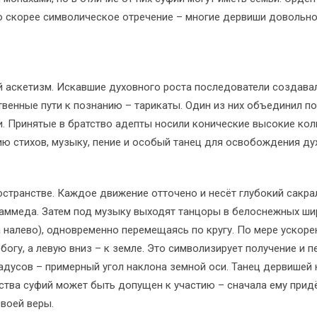
то скорее символическое отречение – многие дервиши довольно
аскетизм. Искавшие духовного роста последователи создавали
енные пути к познанию – тарикаты. Один из них объединил по
и. Принятые в братство адепты носили конические высокие кол
ю стихов, музыку, пение и особый танец для освобождения дух
ространстве. Каждое движение отточено и несёт глубокий сакр
хаммеда. Затем под музыку выходят танцоры в белоснежных ши
 налево), одновременно перемещаясь по кругу. По мере ускоре
богу, а левую вниз – к земле. Это символизирует получение и 
адусов – примерный угол наклона земной оси. Танец дервишей
ства суфий может быть допущен к участию – сначала ему придё
воей веры.