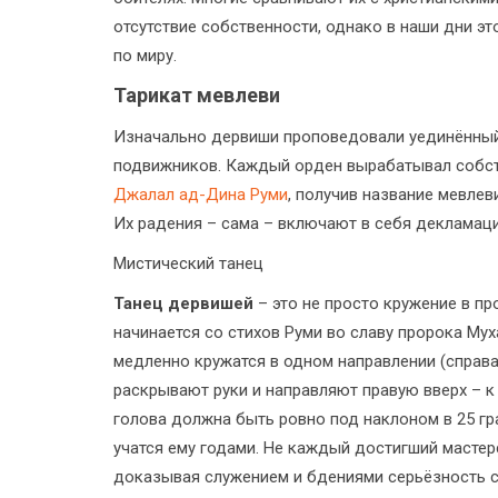
отсутствие собственности, однако в наши дни э
по миру.
Тарикат мевлеви
Изначально дервиши проповедовали уединённый 
подвижников. Каждый орден вырабатывал собств
Джалал ад-Дина Руми
, получив название мевлев
Их радения – сама – включают в себя декламаци
Мистический танец
Танец дервишей
– это не просто кружение в п
начинается со стихов Руми во славу пророка Му
медленно кружатся в одном направлении (справа
раскрывают руки и направляют правую вверх – к 
голова должна быть ровно под наклоном в 25 гр
учатся ему годами. Не каждый достигший мастер
доказывая служением и бдениями серьёзность с