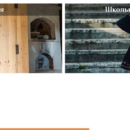
ня
Школьн