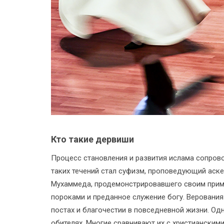
Кто такие дервиши
Процесс становления и развития ислама сопров
таких течений стал суфизм, проповедующий аск
Мухаммеда, продемонстрировавшего своим приме
пороками и преданное служение богу. Верования
постах и благочестии в повседневной жизни. Од
обителях. Многие сравнивают их с христианскими