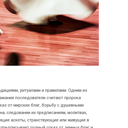
дициями, ритуалами и правилами. Одним из
ражания последователи считают пророка
аз от мирских благ, борьбу с душевными
а, следовании их предписаниям, молитвах,
оящие аскеты, странствующие или живущие в
н предписывает полный отказ от земных благ и