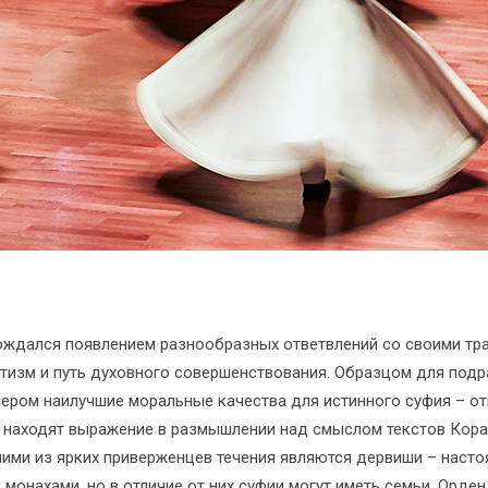
ождался появлением разнообразных ответвлений со своими тра
етизм и путь духовного совершенствования. Образцом для под
ром наилучшие моральные качества для истинного суфия – отк
 находят выражение в размышлении над смыслом текстов Коран
ними из ярких приверженцев течения являются дервиши – наст
 монахами, но в отличие от них суфии могут иметь семьи. Орде