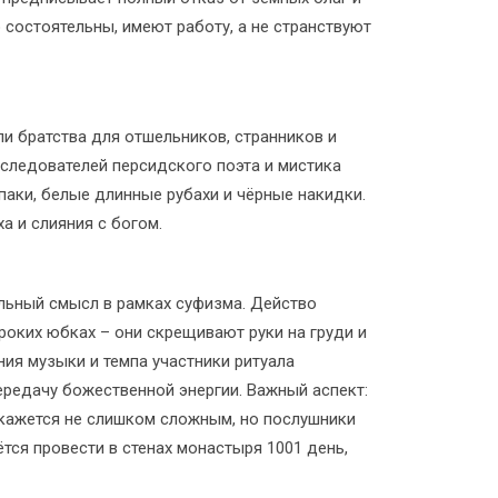
 состоятельны, имеют работу, а не странствуют
 братства для отшельников, странников и
следователей персидского поэта и мистика
паки, белые длинные рубахи и чёрные накидки.
а и слияния с богом.
альный смысл в рамках суфизма. Действо
роких юбках – они скрещивают руки на груди и
ния музыки и темпа участники ритуала
передачу божественной энергии. Важный аспект:
 кажется не слишком сложным, но послушники
тся провести в стенах монастыря 1001 день,