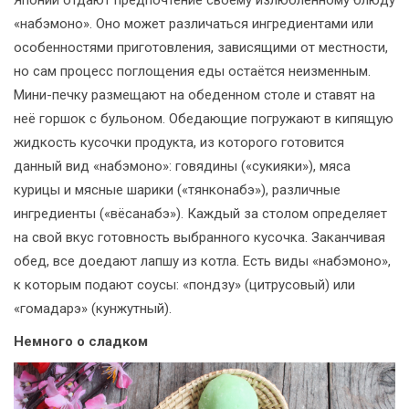
«набэмоно». Оно может различаться ингредиентами или
особенностями приготовления, зависящими от местности,
но сам процесс поглощения еды остаётся неизменным.
Мини-печку размещают на обеденном столе и ставят на
неё горшок с бульоном. Обедающие погружают в кипящую
жидкость кусочки продукта, из которого готовится
данный вид «набэмоно»: говядины («сукияки»), мяса
курицы и мясные шарики («тянконабэ»), различные
ингредиенты («вёсанабэ»). Каждый за столом определяет
на свой вкус готовность выбранного кусочка. Заканчивая
обед, все доедают лапшу из котла. Есть виды «набэмоно»,
к которым подают соусы: «пондзу» (цитрусовый) или
«гомадарэ» (кунжутный).
Немного о сладком