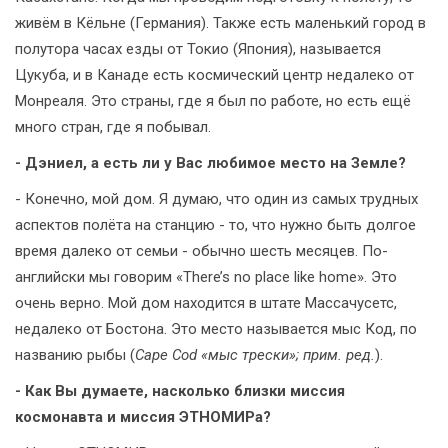
живём в Кёльне (Германия). Также есть маленький город в
полутора часах езды от Токио (Япония), называется
Цукуба, и в Канаде есть космический центр недалеко от
Монреаля. Это страны, где я был по работе, но есть ещё
много стран, где я побывал.
- Дэниел, а есть ли у Вас любимое место на Земле?
- Конечно, мой дом. Я думаю, что один из самых трудных
аспектов полёта на станцию - то, что нужно быть долгое
время далеко от семьи - обычно шесть месяцев. По-
английски мы говорим «There’s no place like home». Это
очень верно. Мой дом находится в штате Массачусетс,
недалеко от Бостона. Это место называется мыс Код, по
названию рыбы (
Cape Cod «мыс трески»; прим. ред.
).
- Как Вы думаете, насколько близки миссия
космонавта и миссия ЭТНОМИРа?