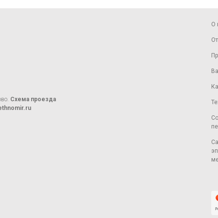
О 
От
Пр
Ва
Ка
ово.
Схема проезда
Те
thnomir.ru
Со
пе
Са
эп
ме