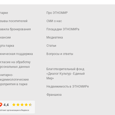
парке
Про ЭТНОМИР
зывы посетителей
СМИ о нас
авила бронирования
Площадки ЭТНОМИРа
кансии
Медиатека
рта парка
Статьи
хническая поддержка
Вопросы и ответы
гласие на обработку
рсональных данных
Благотворительный фонд
«Диалог Культур - Единый
нитарно-
Мир»
идемиологические
роприятия в парке
Недвижимость в ЭТНОМИРе
Франшиза