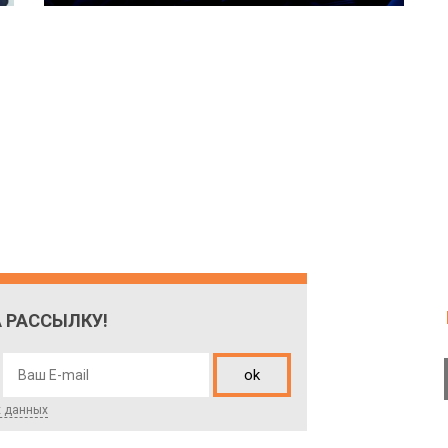
 РАССЫЛКУ!
ok
х данных