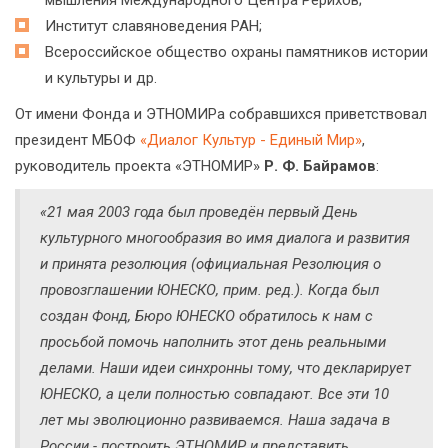
мышления Международного Центра Рерихов;
Институт славяноведения РАН;
Всероссийское общество охраны памятников истории
и культуры и др.
От имени Фонда и ЭТНОМИРа собравшихся приветствовал
президент МБОФ
«Диалог Культур - Единый Мир»
,
руководитель проекта «ЭТНОМИР»
Р. Ф. Байрамов
:
«21 мая 2003 года был проведён первый День
культурного многообразия во имя диалога и развития
и принята резолюция (
официальная Резолюция о
провозглашении ЮНЕСКО, прим. ред.
). Когда был
создан Фонд, Бюро ЮНЕСКО обратилось к нам с
просьбой помочь наполнить этот день реальными
делами. Наши идеи синхронны тому, что декларирует
ЮНЕСКО, а цели полностью совпадают. Все эти 10
лет мы эволюционно развиваемся. Наша задача в
России - построить ЭТНОМИР и представить