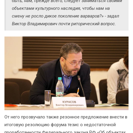
быть, нам, прежде всего, следует заниматься своими
объектами культурного наследия, чтобы нам на
смену не росло дикое поколение варваров?» - задал
Виктор Владимирович почти риторический вопрос.
От него прозвучало также резонное предложение внести в
итоговую резолюцию форума тезис о недостаточной
проработанности Федерального закона РФ «Об объектах