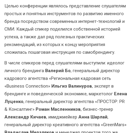
Целью конференции являлось представление слушателям
простых и понятных инструментов по развитию именного
бренда посредством современных интернет-технологий и
СМИ. Каждый спикер поделился собственной историей
успеха, а также дал ряд полезных практических
рекомендаций, из которых к концу мероприятия
сложилась пошаговая инструкция по самобрендингу.
В числе спикеров перед слушателями выступили: идеолог
личного брендинга
Валерий Бо
, генеральный директор
кадрового агентства «Региональная кадровая сеть
«Business Connection»
Ильгиз Валинуров
, эксперт в
брендинге и поведенческой экономике, маркетолог
Елена
Луценко
, генеральный директор агентства «ПРОСТОР: PR
& Консалтинг»
Роман Масленников
, бизнес-тренер
Александр Кичаев
, имиджмейкер
Анна Шарлай
,
генеральный директор креативного агентства «GreenMars»
Владислав Мерзляков
и менеджер проектов того же