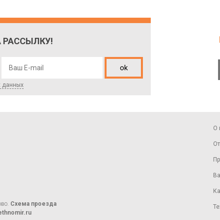
 РАССЫЛКУ!
ok
х данных
О 
От
Пр
Ва
Ка
ово.
Схема проезда
Те
thnomir.ru