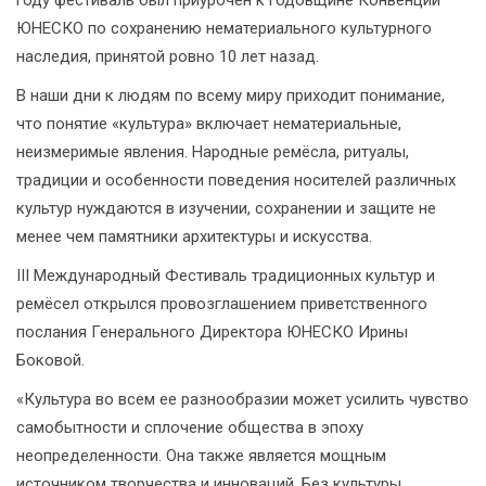
году фестиваль был приурочен к годовщине Конвенции
ЮНЕСКО по сохранению нематериального культурного
наследия, принятой ровно 10 лет назад.
В наши дни к людям по всему миру приходит понимание,
что понятие «культура» включает нематериальные,
неизмеримые явления. Народные ремёсла, ритуалы,
традиции и особенности поведения носителей различных
культур нуждаются в изучении, сохранении и защите не
менее чем памятники архитектуры и искусства.
III Международный Фестиваль традиционных культур и
ремёсел открылся провозглашением приветственного
послания Генерального Директора ЮНЕСКО Ирины
Боковой.
«Культура во всем ее разнообразии может усилить чувство
самобытности и сплочение общества в эпоху
неопределенности. Она также является мощным
источником творчества и инноваций. Без культуры