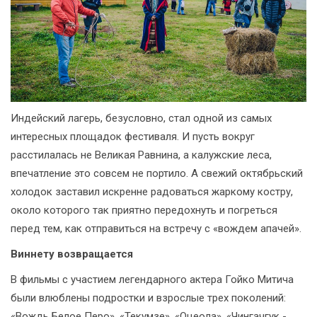
Индейский лагерь, безусловно, стал одной из самых
интересных площадок фестиваля. И пусть вокруг
расстилалась не Великая Равнина, а калужские леса,
впечатление это совсем не портило. А свежий октябрьский
холодок заставил искренне радоваться жаркому костру,
около которого так приятно передохнуть и погреться
перед тем, как отправиться на встречу с «вождем апачей».
Виннету возвращается
В фильмы с участием легендарного актера Гойко Митича
были влюблены подростки и взрослые трех поколений:
«Вождь Белое Перо», «Текумзе», «Оцеола», «Чингачгук -