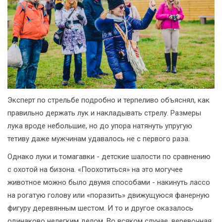
Эксперт по стрельбе подробно и терпеливо объяснял, как
правильно держать лук и накладывать стрелу. Размеры
лука вроде небольшие, но до упора натянуть упругую
тетиву даже мужчинам удавалось не с первого раза.
Однако луки и томагавки - детские шалости по сравнению
с охотой на бизона. «Поохотиться» на это могучее
животное можно было двумя способами - накинуть лассо
на рогатую голову или «поразить» движущуюся фанерную
фигуру деревянным шестом. И то и другое оказалось
одинаково нелегким делом. Во всяком случае, веревочная