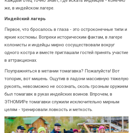
Каждый отец точно знает, где искать индейцев - конечно
же, в индейском лагере.
Индейский лагерь
Первое, что бросалось в глаза - это остроконечные типи и
яркие костюмы. Вопреки историческим фактам, в лагере
колонисты и индейцы мирно сосуществовали вокруг
одного костра и вместе приглашали гостей принять участие
в аттракционах.
Поупражняться в метании томагавка? Пожалуйста! Вот
топорик, вот мишень. Ощутив в ладони массивную тяжелую
рукоять, невозможно не осознать, сколь грозным оружием
был томагавк в руках индейских воинов. Впрочем, в
ЭТНОМИРе томагавки служили исключительно мирным
целям - тренировали ловкость и меткость.