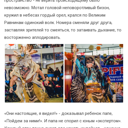
пространство - не верить происходящему было
невозможно. Мотал головой неповоротливый бизон,
кружил в небесах гордый орел, крался по Великим
Равнинам одинокий волк. Номера сменяли друг друга,
заставляя зрителей то смеяться, то затаивать дыхание, то
восторженно аплодировать.
«Они настоящие, я видел!» - доказывал ребенок папе,
«Пойдем за ними!». И папа не спорил с юным «экспертом».