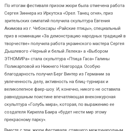
По итогам фестиваля призом жюри была отмечена работа
Сергея Зиннера из Иркутска «Орел. Танец огня», приз
зрительских симпатий получила скульптура Евгения
Акимова из г. Чебоксары «Райские птицы», специальный
приз в номинации «За демонстрацию народных традиций в
творчестве» получила работа украинского мастера Сергея
Дышлевого «Черный и белый Лелека» а «Выбором
ЭТНОМИРа» стала скульптура «Птица Гаса» Галины
Поликарповой из Нижнего Новгорода. Особую
благодарность получил Берг Винтер из Германии за
увлеченность делу, активность на блиц-турнирах и
великолепное фаер-шоу. И, конечно, никого не оставила
равнодушным поистине впечатляющая внеконкурсная
скульптура «Голубь мира», которая, по выражению ее
создателя Кирилла Баира «будет нести мир этому
прекрасному парку».
Вместе с тем, жюри фестиваля, ставшего международным