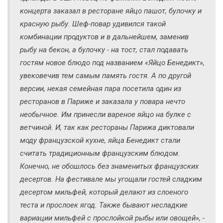
концерта заказал в ресторане яйцо пашот, булочку и
красную рыбу. Шеф-повар удивился такой
комбинации продуктов и в дальнейшем, заменив
рыбу на бекон, а булочку - на тост, стал подавать
гостям новое блюдо под названием «Яйцо Бенедикт»,
увековечив тем самым память гостя. А по другой
версии, некая семейная пара посетила один из
ресторанов в Париже и заказала у повара нечто
необычное. Им принесли вареное яйцо на булке с
ветчиной. И, так как рестораны Парижа диктовали
моду французской кухне, яйца Бенедикт стали
считать традиционным французским блюдом.
Конечно, не обошлось без знаменитых французских
десертов. На фестивале мы угощали гостей сладким
десертом мильфей, который делают из слоеного
теста и прослоек ягод. Также бывают несладкие
вариации мильфей с прослойкой рыбы или овощей», -