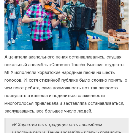
А ценители акапельного пения останавливались, слушая
вокальный ансамбль «Common Touch». Бывшие студенты
МГУ исполняли хорватские народные песни на шесть
голосов. И, хотя стихийной публике было сложно понять, о
чем поют ребята, сама возможность вот так запросто
послушать а капелла и подивиться слаженности
многоголосья привлекала и заставляла останавливаться,
заслушавшись, все большее число людей.
«В Хорватии есть традиция петь ансамблем
народные песни. Такие ансамбли - клапы - появились