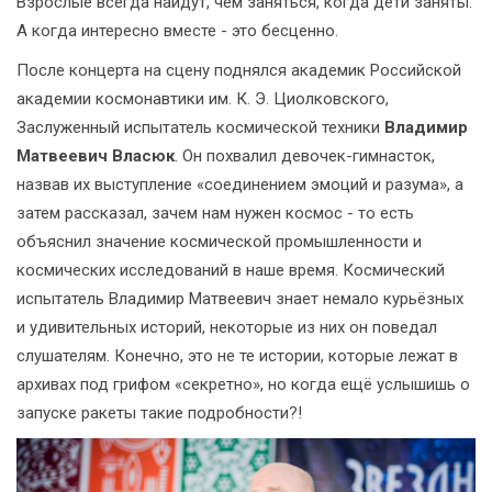
Взрослые всегда найдут, чем заняться, когда дети заняты.
А когда интересно вместе - это бесценно.
После концерта на сцену поднялся академик Российской
академии космонавтики им. К. Э. Циолковского,
Заслуженный испытатель космической техники
Владимир
Матвеевич Власюк
. Он похвалил девочек-гимнасток,
назвав их выступление «соединением эмоций и разума», а
затем рассказал, зачем нам нужен космос - то есть
объяснил значение космической промышленности и
космических исследований в наше время. Космический
испытатель Владимир Матвеевич знает немало курьёзных
и удивительных историй, некоторые из них он поведал
слушателям. Конечно, это не те истории, которые лежат в
архивах под грифом «секретно», но когда ещё услышишь о
запуске ракеты такие подробности?!