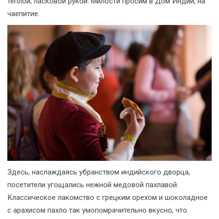
тёплой, ласковой рукой. Милости просим в Дом Индии, на
чаепитие.
Здесь, наслаждаясь убранством индийского дворца,
посетители угощались нежной медовой пахлавой.
Классическое лакомство с грецким орехом и шоколадное
с арахисом пахло так умопомрачительно вкусно, что