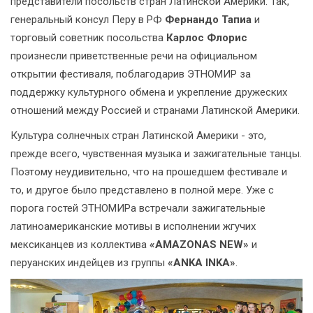
представители посольств стран Латинской Америки. Так,
генеральный консул Перу в РФ
Фернандо Тапиа
и
торговый советник посольства
Карлос Флорис
произнесли приветственные речи на официальном
открытии фестиваля, поблагодарив ЭТНОМИР за
поддержку культурного обмена и укрепление дружеских
отношений между Россией и странами Латинской Америки.
Культура солнечных стран Латинской Америки - это,
прежде всего, чувственная музыка и зажигательные танцы.
Поэтому неудивительно, что на прошедшем фестивале и
то, и другое было представлено в полной мере. Уже с
порога гостей ЭТНОМИРа встречали зажигательные
латиноамериканские мотивы в исполнении жгучих
мексиканцев из коллектива
«AMAZONAS NEW»
и
перуанских индейцев из группы
«ANKA INKA»
.