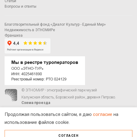
Статьи
Вопросы и ответы
Благотворительный фонд «Диалог Культур - Единый Мир»
Недвижимость в ЭТНОМИРе
Франшиза
© ЭТНОМИР - этнографический парк-музей
Калужская область, Боровский район, деревня Петрово.
Схема проезда
00
00
С 9
до 21
ежедневно:
+7 495 023-81-81
,
zakaz@ethnomir.ru
Продолжая пользоваться сайтом, я даю
согласие
на
использование файлов cookie.
СОГЛАСЕН