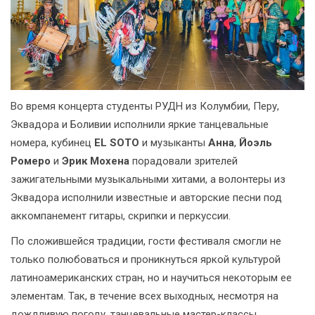
Во время концерта студенты РУДН из Колумбии, Перу,
Эквадора и Боливии исполнили яркие танцевальные
номера, кубинец
EL SOTO
и музыканты
Анна
,
Йоэль
Ромеро
и
Эрик Мохена
порадовали зрителей
зажигательными музыкальными хитами, а волонтеры из
Эквадора исполнили известные и авторские песни под
аккомпанемент гитары, скрипки и перкуссии.
По сложившейся традиции, гости фестиваля смогли не
только полюбоваться и проникнуться яркой культурой
латиноамериканских стран, но и научиться некоторым ее
элементам. Так, в течение всех выходных, несмотря на
дождливую погоду, танцевальные мастер-классы