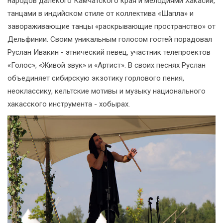
народов далекого Камчатского края и мелодиями Хакасии,
танцами в индийском стиле от коллектива «Шапла» и
завораживающие танцы «раскрывающие пространство» от
Дельфинии. Своим уникальным голосом гостей порадовал
Руслан Ивакин - этнический певец, участник телепроектов
«Голос», «Живой звук» и «Артист». В своих песнях Руслан
объединяет сибирскую экзотику горлового пения,
неоклассику, кельтские мотивы и музыку национального
хакасского инструмента - хобырах.