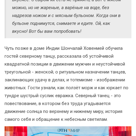
можно, но не жареные, а варёные на воде, без
надрезов ножом и с мясным бульоном. Когда они в
бульоне поднимутся, снимаете и едите. Ой, как
вкусно! Вот бы вам попробовать!
Чуть позже в доме Индии Шончалай Ховенмей обучила
гостей северному танцу, рассказала об устойчивой
квадратной позиции в движении мужчин и неустойчивой
треугольной - женской; о ритуальном назначении танцев,
заклинающих удачу в делах, и тотемизме - изображении
животных. Гости узнали, как ползёт морж и как юркает по
тундре шустрый суслик евражка. Северный танец - это
повествование, в котором без труда угадывается
движение солнца по верхнему и нижнему миру, история
самого себя и обращение к небесным светилам.