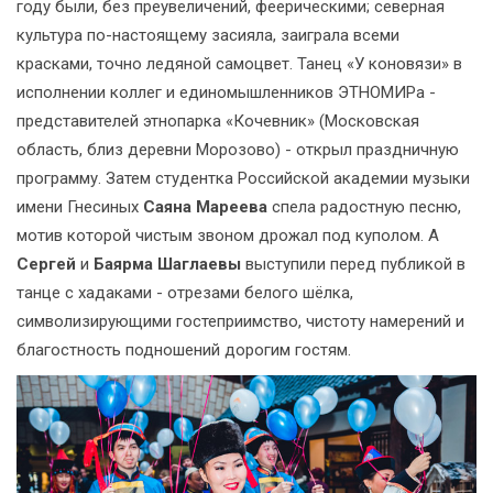
году были, без преувеличений, феерическими; северная
культура по-настоящему засияла, заиграла всеми
красками, точно ледяной самоцвет. Танец «У коновязи» в
исполнении коллег и единомышленников ЭТНОМИРа -
представителей этнопарка «Кочевник» (Московская
область, близ деревни Морозово) - открыл праздничную
программу. Затем студентка Российской академии музыки
имени Гнесиных
Саяна Мареева
спела радостную песню,
мотив которой чистым звоном дрожал под куполом. А
Сергей
и
Баярма Шаглаевы
выступили перед публикой в
танце с хадаками - отрезами белого шёлка,
символизирующими гостеприимство, чистоту намерений и
благостность подношений дорогим гостям.