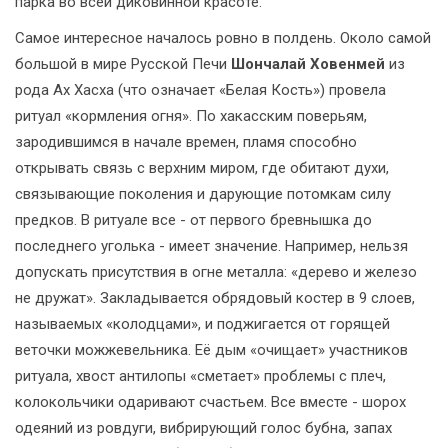
парка во всей диковинной красоте.
Самое интересное началось ровно в полдень. Около самой
большой в мире Русской Печи
Шончалай Ховенмей
из
рода Ах Хасха (что означает «Белая Кость») провела
ритуал «кормления огня». По хакасским поверьям,
зародившимся в начале времен, пламя способно
открывать связь с верхним миром, где обитают духи,
связывающие поколения и дарующие потомкам силу
предков. В ритуале все - от первого бревнышка до
последнего уголька - имеет значение. Например, нельзя
допускать присутствия в огне металла: «дерево и железо
не дружат». Закладывается обрядовый костер в 9 слоев,
называемых «колодцами», и поджигается от горящей
веточки можжевельника. Её дым «очищает» участников
ритуала, хвост антилопы «сметает» проблемы с плеч,
колокольчики одаривают счастьем. Все вместе - шорох
одеяний из ровдуги, вибрирующий голос бубна, запах