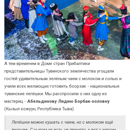
А тем временем в Доме стран Прибалтики
представительницы Тувинского землячества угощали
гостей удивительным зелёным чаем с молоком и солью и
учили всех желающих готовить боорзак - национальные
тувинские лепёшки. Мы расспросили о них одну из
мастериц -
Абельдинову Лидию Борбак-ооловну
(Кызыл кожуун, Республика Тыва):
Лепёшки можно кушать с чаем, но с молоком ещё
вкуснее. С сыром их есть не принято, а вот с мясом