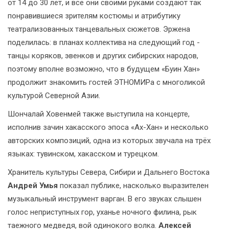
от 14 до 30 лет, и все они своими руками создают так
понравившиеся зрителям костюмы и атрибутику
театрализованных танцевальных сюжетов. Эржена
поделилась: в планах коллектива на следующий год -
танцы коряков, эвенков и других сибирских народов,
поэтому вполне возможно, что в будущем «Буин Хан»
продолжит знакомить гостей ЭТНОМИРа с многоликой
культурой Северной Азии.
Шончалай Ховенмей также выступила на концерте,
исполнив зачин хакасского эпоса «Ах-Хан» и несколько
авторских композиций, одна из которых звучала на трёх
языках: тувинском, хакасском и турецком.
Хранитель культуры Севера, Сибири и Дальнего Востока
Андрей Умья
показал публике, насколько выразителен
музыкальный инструмент варган. В его звуках слышен
голос неприступных гор, уханье ночного филина, рык
таежного медведя, вой одинокого волка.
Алексей