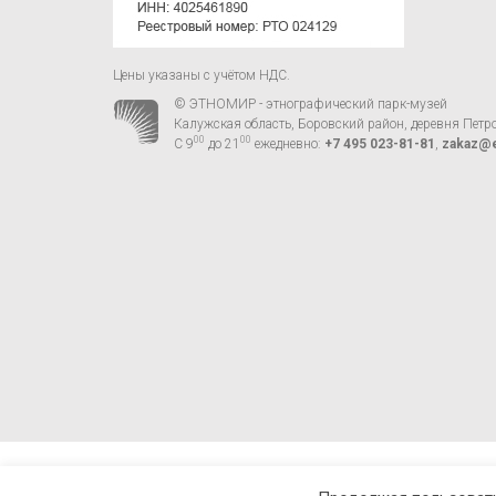
Цены указаны с учётом НДС.
© ЭТНОМИР - этнографический парк-музей
Калужская область, Боровский район, деревня Петр
00
00
С 9
до 21
ежедневно:
+7 495 023-81-81
,
zakaz@e