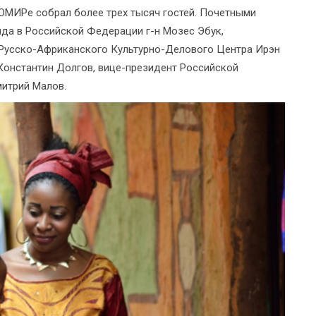
ОМИРе собрал более трех тысяч гостей. Почетными
нда в Российской Федерации г-н Мозес Эбук,
 Русско-Африканского Культурно-Делового Центра Ирэн
онстантин Долгов, вице-президент Российской
итрий Малов.