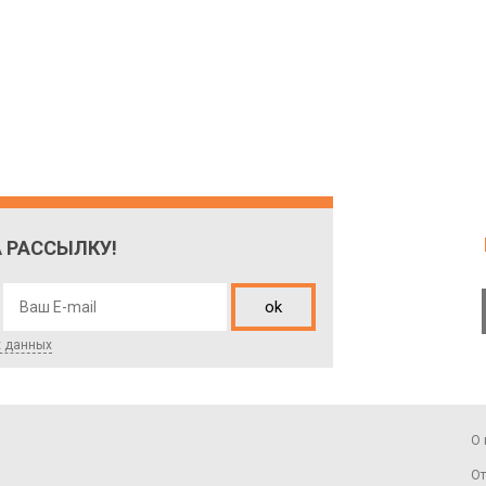
 РАССЫЛКУ!
ok
х данных
О 
От