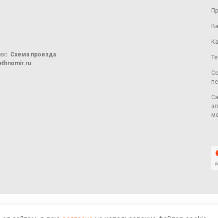
Пр
Ва
Ка
ово.
Схема проезда
Те
thnomir.ru
Со
пе
Са
эп
ме