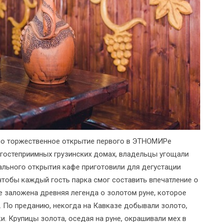
ало торжественное открытие первого в ЭТНОМИРе
в гостеприимных грузинских домах, владельцы угощали
ального открытия кафе приготовили для дегустации
чтобы каждый гость парка смог составить впечатление о
фе заложена древняя легенда о золотом руне, которое
. По преданию, некогда на Кавказе добывали золото,
. Крупицы золота, оседая на руне, окрашивали мех в