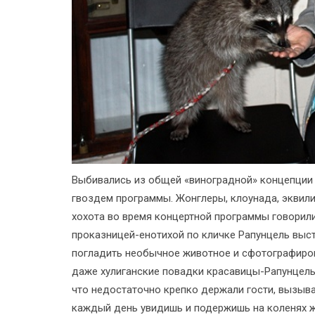
Выбивались из общей «виноградной» концепции то
гвоздем программы. Жонглеры, клоунада, эквил
хохота во время концертной программы говорили
проказницей-енотихой по кличке Рапунцель выст
погладить необычное животное и сфотографирова
даже хулиганские повадки красавицы-Рапунцель,
что недостаточно крепко держали гости, вызыва
каждый день увидишь и подержишь на коленях ж