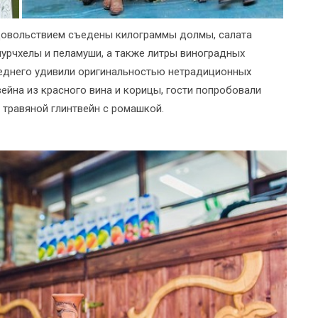
удовольствием съедены килограммы долмы, салата
чурчхелы и пеламуши, а также литры виноградных
следнего удивили оригинальностью нетрадиционных
ейна из красного вина и корицы, гости попробовали
 травяной глинтвейн с ромашкой.