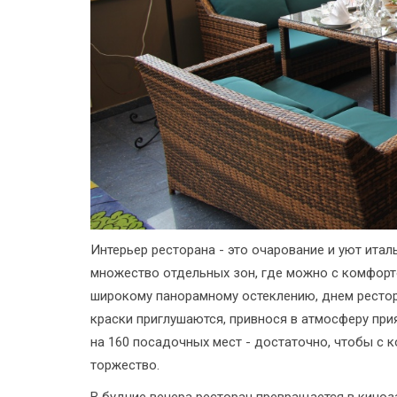
Интерьер ресторана - это очарование и уют ита
множество отдельных зон, где можно с комфорто
широкому панорамному остеклению, днем рестор
краски приглушаются, привнося в атмосферу при
на 160 посадочных мест - достаточно, чтобы с
торжество.
В будние вечера ресторан превращается в кино