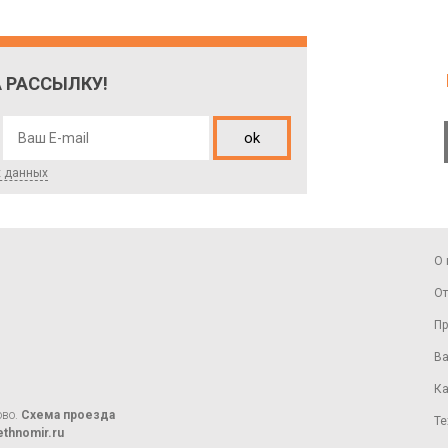
 РАССЫЛКУ!
ok
х данных
О 
От
Пр
Ва
Ка
ово.
Схема проезда
Те
thnomir.ru