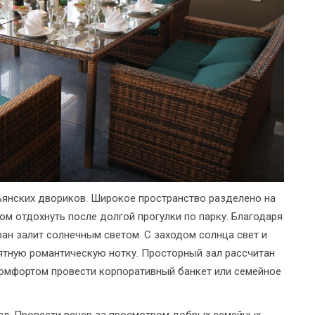
льянских двориков. Широкое пространство разделено на
м отдохнуть после долгой прогулки по парку. Благодаря
ан залит солнечным светом. С заходом солнца свет и
ятную романтическую нотку. Просторный зал рассчитан
 комфортом провести корпоративный банкет или семейное
зал. Провести вечер за просмотром добрых семейных