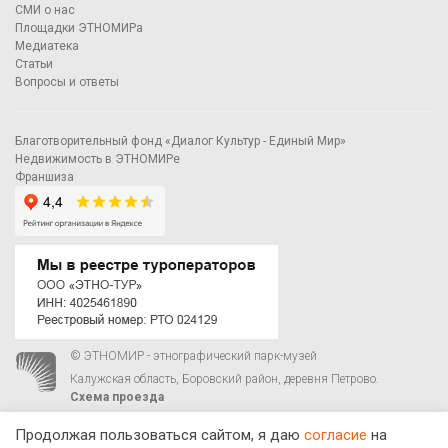
СМИ о нас
Площадки ЭТНОМИРа
Медиатека
Статьи
Вопросы и ответы
Благотворительный фонд «Диалог Культур - Единый Мир»
Недвижимость в ЭТНОМИРе
Франшиза
© ЭТНОМИР - этнографический парк-музей
Калужская область, Боровский район, деревня Петрово.
Схема проезда
00
00
С 9
до 21
ежедневно:
+7 495 023-81-81
,
zakaz@ethnomir.ru
Продолжая пользоваться сайтом, я даю
согласие
на