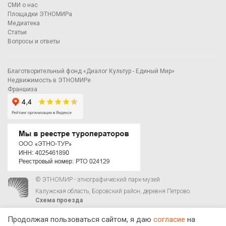
СМИ о нас
Площадки ЭТНОМИРа
Медиатека
Статьи
Вопросы и ответы
Благотворительный фонд «Диалог Культур - Единый Мир»
Недвижимость в ЭТНОМИРе
Франшиза
© ЭТНОМИР - этнографический парк-музей
Калужская область, Боровский район, деревня Петрово.
Схема проезда
00
00
С 9
до 21
ежедневно:
+7 495 023-81-81
,
zakaz@ethnomir.ru
Продолжая пользоваться сайтом, я даю
согласие
на