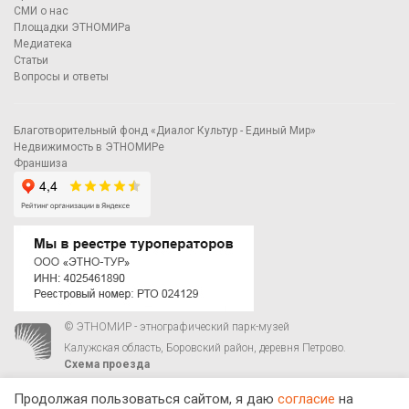
СМИ о нас
Площадки ЭТНОМИРа
Медиатека
Статьи
Вопросы и ответы
Благотворительный фонд «Диалог Культур - Единый Мир»
Недвижимость в ЭТНОМИРе
Франшиза
© ЭТНОМИР - этнографический парк-музей
Калужская область, Боровский район, деревня Петрово.
Схема проезда
00
00
С 9
до 21
ежедневно:
+7 495 023-81-81
,
zakaz@ethnomir.ru
Продолжая пользоваться сайтом, я даю
согласие
на