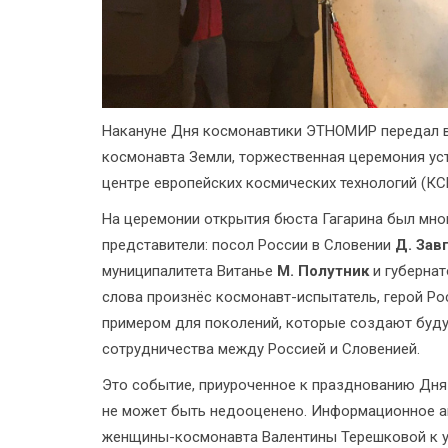
Накануне Дня космонавтики ЭТНОМИР передал в
космонавта Земли, торжественная церемония ус
центре европейских космических технологий (КСЕ
На церемонии открытия бюста Гагарина был мно
представители: посол России в Словении
Д. Зав
муниципалитета Витанье
М. Полутник
и губерна
слова произнёс космонавт-испытатель, герой Р
примером для поколений, которые создают буду
сотрудничества между Россией и Словенией.
Это событие, приуроченное к празднованию Дня
не может быть недооценено. Информационное а
женщины-космонавта Валентины Терешковой к у