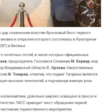
 дар словенским властям бронзовый бюст первого
тановки и открытия которого состоялась в Культурном
ВТ) в Витанье.
го почётных гостей, в числе которых официальные
гаев
, председатель Госсовета Словении
М. Бервар
, мэр
тор Владимирской области
С. Орлова
. Напутственные
оссии
В. Токарев
, отметив, что подвиг Гагарина является
щее высоких технологий, и подчеркнув важную роль
 космонавтики, довольно широко освещено в прессе и
гентство ТАСС приводит текст обращения первой
частникам торжественного мероприятия: