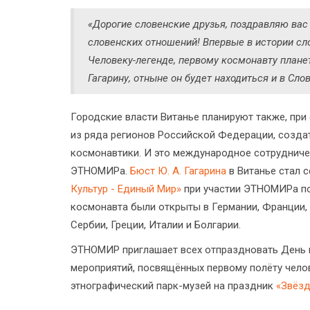
«Дорогие словенские друзья, поздравляю вас
словенских отношений! Впервые в истории сл
Человеку-легенде, первому космонавту плане
Гагарину, отныне он будет находиться и в Сло
Городские власти Витанье планируют также, при
из ряда регионов Российской Федерации, созда
космонавтики. И это международное сотрудничес
ЭТНОМИРа.
Бюст Ю. А. Гагарина
в Витанье стал 
Культур - Единый Мир»
при участии ЭТНОМИРа по
космонавта были открыты в Германии, Франции, В
Сербии, Греции, Италии и Болгарии.
ЭТНОМИР приглашает всех отпраздновать День 
мероприятий, посвящённых первому полёту челов
этнографический парк-музей на праздник
«Звёз