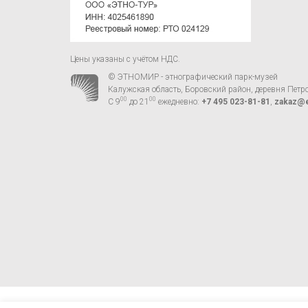
Цены указаны с учётом НДС.
© ЭТНОМИР - этнографический парк-музей
Калужская область, Боровский район, деревня Петр
00
00
С 9
до 21
ежедневно:
+7 495 023-81-81
,
zakaz@e