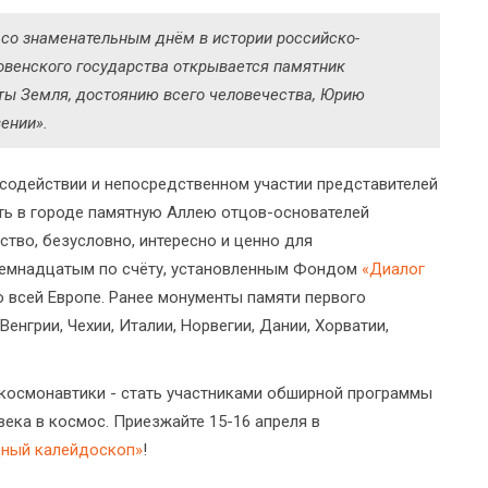
 со знаменательным днём в истории российско-
овенского государства открывается памятник
ты Земля, достоянию всего человечества, Юрию
вении».
 содействии и непосредственном участии представителей
ть в городе памятную Аллею отцов-основателей
тво, безусловно, интересно и ценно для
семнадцатым по счёту, установленным Фондом
«Диалог
 всей Европе. Ранее монументы памяти первого
енгрии, Чехии, Италии, Норвегии, Дании, Хорватии,
космонавтики - стать участниками обширной программы
ека в космос. Приезжайте 15-16 апреля в
дный калейдоскоп»
!