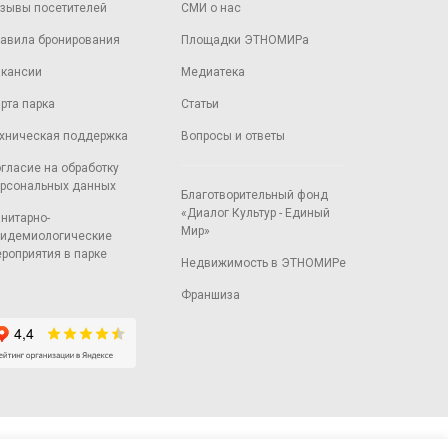
зывы посетителей
СМИ о нас
авила бронирования
Площадки ЭТНОМИРа
кансии
Медиатека
рта парка
Статьи
хническая поддержка
Вопросы и ответы
гласие на обработку
рсональных данных
Благотворительный фонд
«Диалог Культур - Единый
нитарно-
Мир»
идемиологические
роприятия в парке
Недвижимость в ЭТНОМИРе
Франшиза