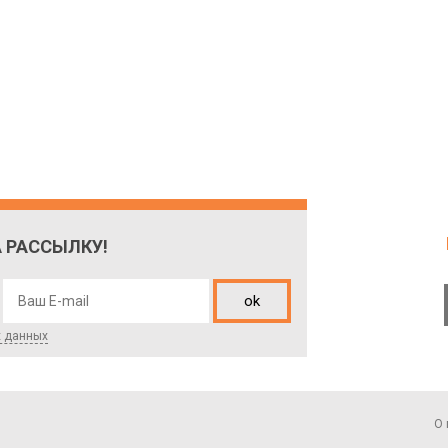
 РАССЫЛКУ!
ok
х данных
О 