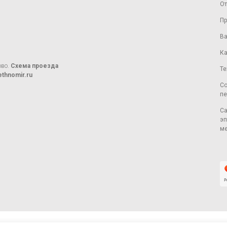
От
Пр
Ва
Ка
ово.
Схема проезда
Те
thnomir.ru
Со
пе
Са
эп
ме