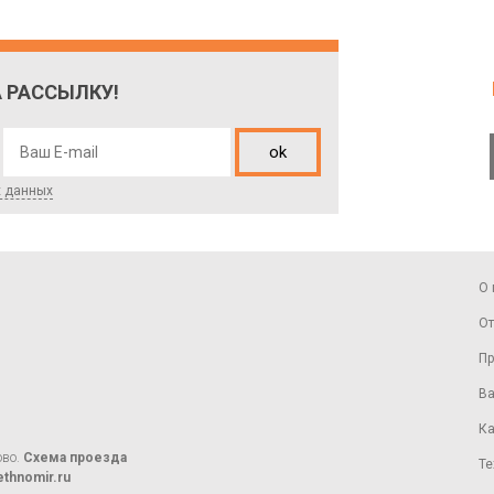
 РАССЫЛКУ!
ok
х данных
О 
От
Пр
Ва
Ка
ово.
Схема проезда
Те
thnomir.ru