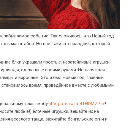
езабываемое событие. Так сложилось, что Новый год
столь масштабно. Но всё-таки это праздник, который
годние ёлки украшали простые, незатейливые игрушки,
ирлянды, сделанные своими руками. Но наряжали
алыши, и взрослые. Это и был Новый год, главный
 становилось время, проведённое вместе с любимыми
нцевальному флэш-мобу
«Ретро-ёлка в ЭТНОМИРе»
!
осите любые!) ёлочные игрушки, вешайте их на
ния весёлого танца, зажигайте бенгальские огни и