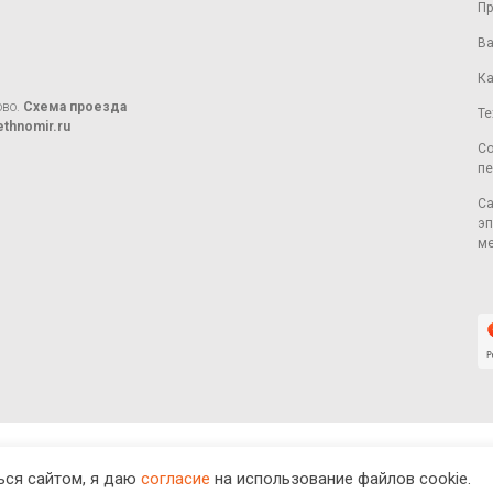
Пр
Ва
Ка
ово.
Схема проезда
Те
thnomir.ru
Со
пе
Са
эп
ме
ся сайтом, я даю
согласие
на использование файлов cookie.