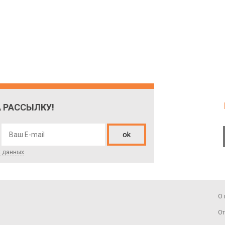
 РАССЫЛКУ!
ok
х данных
О 
От