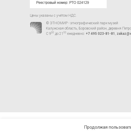
Цены указаны с учётом НДС.
© ЭТНОМИР - этнографический парк-музей
Калужская область, Боровский район, деревня Петр
00
00
С 9
до 21
ежедневно:
+7 495 023-81-81
,
zakaz@e
Продолжая пользовать