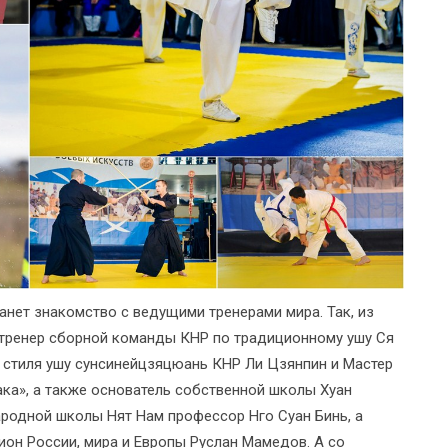
нет знакомство с ведущими тренерами мира. Так, из
 тренер сборной команды КНР по традиционному ушу Ся
 стиля ушу сунсинейцзяцюань КНР Ли Цзянпин и Мастер
ака», а также основатель собственной школы Хуан
ародной школы Нят Нам профессор Нго Суан Бинь, а
он России, мира и Европы Руслан Мамедов. А со