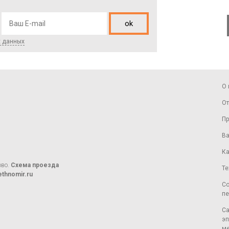
ok
х данных
О 
От
Пр
Ва
Ка
ово.
Схема проезда
Те
thnomir.ru
Со
пе
Са
эп
ме