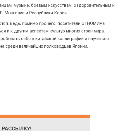
 танцам, музыке, боевым искусствам, оздоровительным и
Р, Монголии и Республики Корея.
ются. Ведь, помимо прочего, посетители ЭТНОМИРа
я и к другим аспектам культур многих стран мира,
пробовать себя в китайской каллиграфии и научиться
рна среди величайших полководцев Японии.
 РАССЫЛКУ!