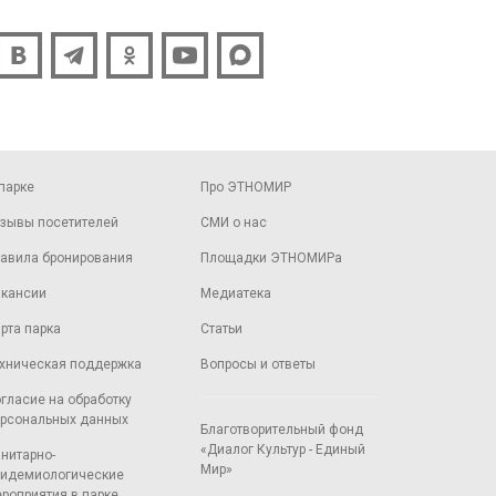
парке
Про ЭТНОМИР
зывы посетителей
СМИ о нас
авила бронирования
Площадки ЭТНОМИРа
кансии
Медиатека
рта парка
Статьи
хническая поддержка
Вопросы и ответы
гласие на обработку
рсональных данных
Благотворительный фонд
«Диалог Культур - Единый
нитарно-
Мир»
идемиологические
роприятия в парке