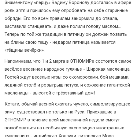
Знаменитому «перцу» Вадиму Воронову досталась в эфире
роль зятя и пришлось ему опробовать на себе старинные
обряды. Его по всем правилам закормили до отвала,
заставили станцевать, и даже полили голову маслом...
Теперь по той же традиции в пятницу он должен позвать
на блины свою тещу - недаром пятница называется
«тёщины вечёрки».
Напоминаем, что 1 и 2 марта в ЭТНОМИРе состоится самое
весёлое весеннее народное гулянье - Широкая масленица.
Гостей ждут весёлые игры со скоморохами, бой мешками,
ледяной столб и розыгрыш петуха, и сожжение гигантской
масленицы - высотой с трёхэтажный дом!
Кстати, обычай весной сжигать чучело, символизирующее
зиму, существовал не только на Руси. Приехавшие в
ЭТНОМИР в течение всей масленичной недели смогут
полюбоваться на необычную экспозицию иностранных
«маслениц» - индийскую Холлики, литовскую Морэ,