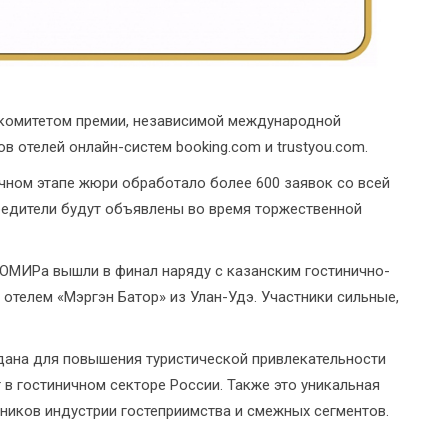
комитетом премии, независимой международной
в отелей онлайн-систем booking.соm и trustyou.соm.
чном этапе жюри обработало более 600 заявок со всей
обедители будут объявлены во время торжественной
НОМИРа вышли в финал наряду с казанским гостинично-
отелем «Мэргэн Батор» из Улан-Удэ. Участники сильные,
оздана для повышения туристической привлекательности
 в гостиничном секторе России. Также это уникальная
ников индустрии гостеприимства и смежных сегментов.