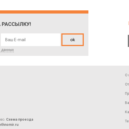
 РАССЫЛКУ!
ok
х данных
О 
От
Пр
Ва
Ка
ово.
Схема проезда
Те
thnomir.ru