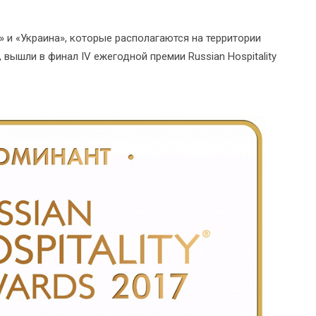
» и «Украина», которые располагаются на территории
вышли в финал IV ежегодной премии Russian Hospitality