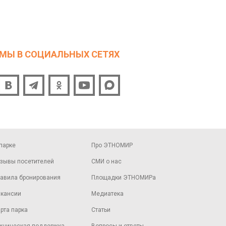
МЫ В СОЦИАЛЬНЫХ СЕТЯХ
парке
Про ЭТНОМИР
зывы посетителей
СМИ о нас
авила бронирования
Площадки ЭТНОМИРа
кансии
Медиатека
рта парка
Статьи
хническая поддержка
Вопросы и ответы