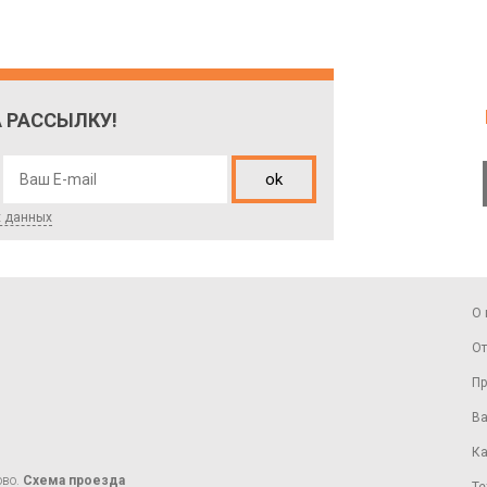
 РАССЫЛКУ!
ok
х данных
О 
От
Пр
Ва
Ка
ово.
Схема проезда
Те