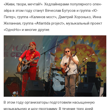
«Живи, твори, мечтай!». Хедлайнерами популярного опен-
эйра в этом году станут Вячеслав Бутусов и группа «Ю-
Питер», группа «Калинов мост», Дмитрий Хоронько, Инна
Желанная, группа «Atlantida project», музыкальный проект
«ОдноНо» и многие другие.
В этом году организаторы подготовили насыщенную
музыкальную и шоу-программу. В течение трех дней