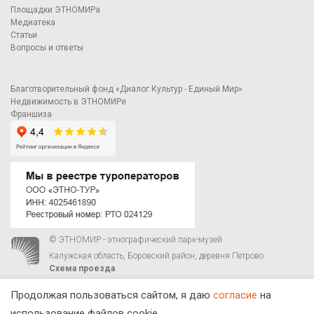
Площадки ЭТНОМИРа
Медиатека
Статьи
Вопросы и ответы
Благотворительный фонд «Диалог Культур - Единый Мир»
Недвижимость в ЭТНОМИРе
Франшиза
© ЭТНОМИР - этнографический парк-музей
Калужская область, Боровский район, деревня Петрово.
Схема проезда
00
00
С 9
до 21
ежедневно:
+7 495 023-81-81
,
zakaz@ethnomir.ru
Продолжая пользоваться сайтом, я даю
согласие
на
использование файлов cookie.