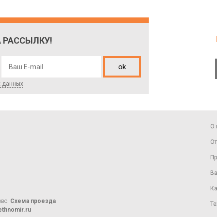
 РАССЫЛКУ!
ok
х данных
О 
От
Пр
Ва
Ка
ово.
Схема проезда
Те
thnomir.ru