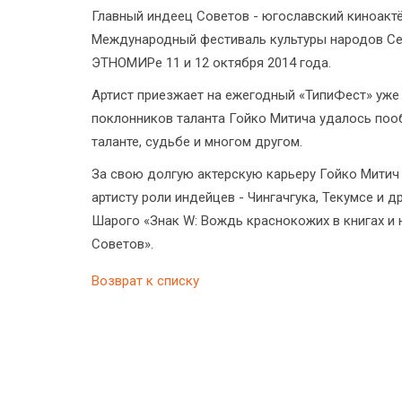
Главный индеец Советов - югославский киноактё
Международный фестиваль культуры народов Се
ЭТНОМИРе 11 и 12 октября 2014 года.
Артист приезжает на ежегодный «ТипиФест» уже 
поклонников таланта Гойко Митича удалось пооб
таланте, судьбе и многом другом.
За свою долгую актерскую карьеру Гойко Митич 
артисту роли индейцев - Чингачгука, Текумсе и д
Шарого «Знак W: Вождь краснокожих в книгах и 
Советов».
Возврат к списку