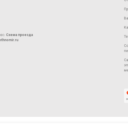
От
Пр
Ва
Ка
ово.
Схема проезда
Те
thnomir.ru
Со
пе
Са
эп
ме