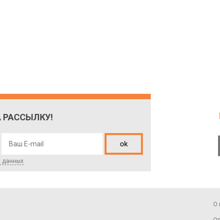
 РАССЫЛКУ!
ok
х данных
О 