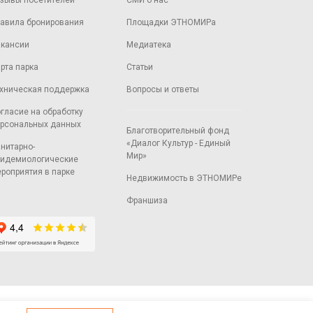
зывы посетителей
СМИ о нас
авила бронирования
Площадки ЭТНОМИРа
кансии
Медиатека
рта парка
Статьи
хническая поддержка
Вопросы и ответы
гласие на обработку
рсональных данных
Благотворительный фонд
«Диалог Культур - Единый
нитарно-
Мир»
идемиологические
роприятия в парке
Недвижимость в ЭТНОМИРе
Франшиза