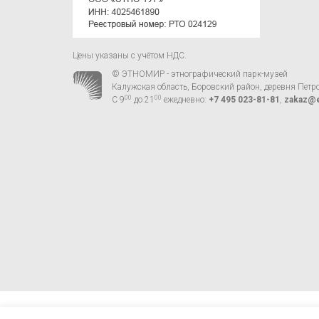
Цены указаны с учётом НДС.
© ЭТНОМИР - этнографический парк-музей
Калужская область, Боровский район, деревня Петр
00
00
С 9
до 21
ежедневно:
+7 495 023-81-81
,
zakaz@e