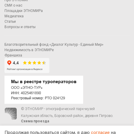
СМИ о нас
Площадки ЭТНОМИРа
Медиатека
Статьи
Вопросы и ответы
Благотворительный фонд «Диалог Культур - Единый Мир»
Недвижимость в ЭТНОМИРе
Франшиза
© ЭТНОМИР - этнографический парк-музей
Калужская область, Боровский район, деревня Петрово.
Схема проезда
00
00
С 9
до 21
ежедневно:
+7 495 023-81-81
,
zakaz@ethnomir.ru
Продолжая пользоваться сайтом, я даю
согласие
на