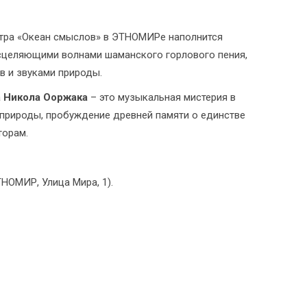
нтра «Океан смыслов» в ЭТНОМИРе наполнится
сцеляющими волнами шаманского горлового пения,
в и звуками природы.
а
Никола Ооржака
– это музыкальная мистерия в
 природы, пробуждение древней памяти о единстве
торам.
НОМИР, Улица Мира, 1).