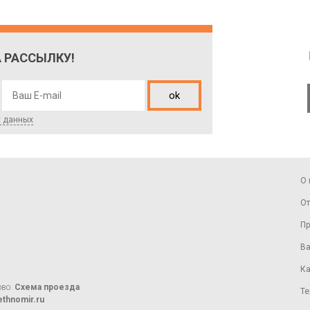
 РАССЫЛКУ!
ok
х данных
О 
От
Пр
Ва
Ка
ово.
Схема проезда
Те
thnomir.ru