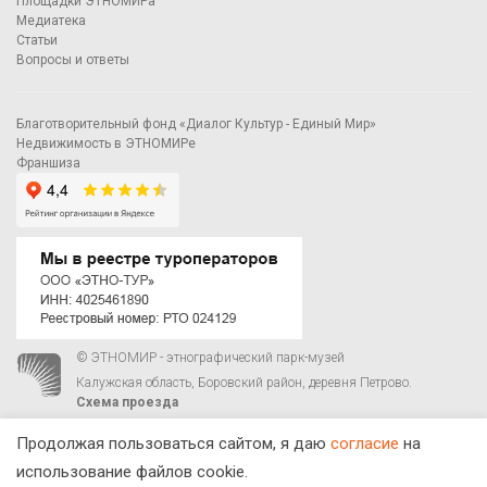
Площадки ЭТНОМИРа
Медиатека
Статьи
Вопросы и ответы
Благотворительный фонд «Диалог Культур - Единый Мир»
Недвижимость в ЭТНОМИРе
Франшиза
© ЭТНОМИР - этнографический парк-музей
Калужская область, Боровский район, деревня Петрово.
Схема проезда
00
00
С 9
до 21
ежедневно:
+7 495 023-81-81
,
zakaz@ethnomir.ru
Продолжая пользоваться сайтом, я даю
согласие
на
использование файлов cookie.