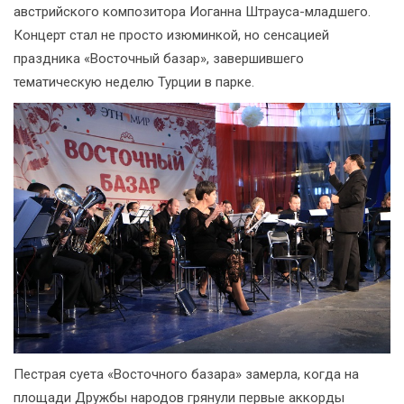
австрийского композитора Иоганна Штрауса-младшего.
Концерт стал не просто изюминкой, но сенсацией
праздника «Восточный базар», завершившего
тематическую неделю Турции в парке.
Пестрая суета «Восточного базара» замерла, когда на
площади Дружбы народов грянули первые аккорды