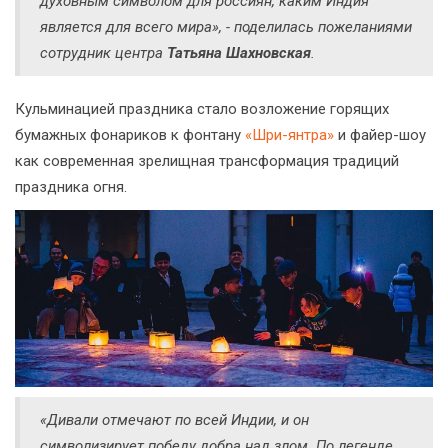
духовным символом для россиян, каким Индия
является для всего мира», - поделилась пожеланиями
сотрудник центра
Татьяна Шахновская
.
Кульминацией праздника стало возложение горящих
бумажных фонариков к фонтану
«Шри-янтра»
и файер-шоу
как современная зрелищная трансформация традиций
праздника огня.
«Дивали отмечают по всей Индии, и он
символизирует победу добра над злом. По легенде,