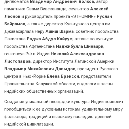
дипломатов
Владимир Андреевич Волков
, автор
памятника Свами Вивекананде, скульптор
Алексей
Леонов
и руководитель проекта «ЭТНОМИР»
Руслан
Байрамов
, а также директор Культурного центра им.
Джавахарлала Неру
Ашиш Шарма
, советник посольства
Пакистана
Раджа Абдул Кайуум
, атташе по культуре
посольства Афганистана
Наджибулла Шинвари
,
генконсул РФ в Индии
Николай Александрович
Листопадов
, директор Института Латинской Америки
Владимир Михайлович Давыдов
, президент Русского
центра в Нью-Йорке
Елена Брэнсон
, представители
Правительства Калужской области, индологи и члены
индийских общественных организаций.
Создание уникальной площадки культуры Индии позволит
приобщиться к ее духовным истокам, удивительному миру
фольклора, традиций и высокому наследию древней
индийской цивилизации.