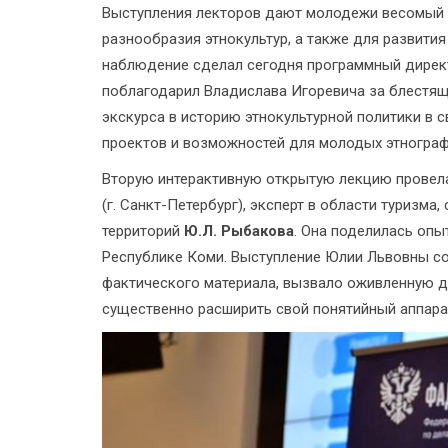
Выступления лекторов дают молодежи весомый м
разнообразия этнокультур, а также для развити
наблюдение сделал сегодня программный директ
поблагодарил Владислава Игоревича за блестящ
экскурса в историю этнокультурной политики в св
проектов и возможностей для молодых этнограф
Вторую интерактивную открытую лекцию провела
(г. Санкт-Петербург), эксперт в области туризм
территорий
Ю.Л. Рыбакова
. Она поделилась опы
Республике Коми. Выступление Юлии Львовны с
фактического материала, вызвало оживленную 
существенно расширить свой понятийный аппара