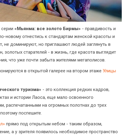
т серии
«Мьянма: все золото Бирмы»
- правдивость и
по-новому отнестись к стандартам женской красоты и
т, не доминируют, но приглашают людей заглянуть в
, золотых старателей - в жизнь, где красота выглядит
ния, что уже почти забыта жителями мегаполисов.
понируются в открытой галерее на втором этаже
Улицы
ического туризма»
- это коллекция редких кадров,
ктах и истории Лаоса, еще мало освоенного
и, распечатанными на огромных полотнах до трех
 поэтому поспешите.
л»
прямо под открытым небом - таким образом,
ние, а у зрителя появилось необходимое пространство