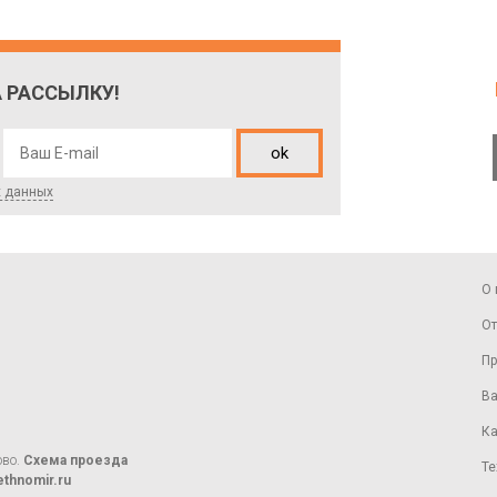
 РАССЫЛКУ!
ok
х данных
О 
От
Пр
Ва
Ка
ово.
Схема проезда
Те
thnomir.ru