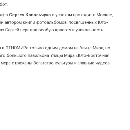
бот.
рафа
Сергея Ковальчука
с успехом проходят в Москве,
учи автором книг и фотоальбомов, посвященных Юго-
ах Сергей передал особую красоту и уникальность
ы в ЭТНОМИРе только одним домом на Улице Мира, но
ного большого павильона Улицы Мира «Юго-Восточная
й мере отражены богатство культуры и главные чудеса