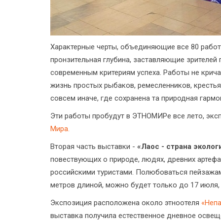
Характерные черты, объединяющие все 80 рабо
пронзительная глубина, заставляющие зрителей 
современным критериям успеха. Работы не крича
жизнь простых рыбаков, ремесленников, крестьян
совсем иначе, где сохранена та природная гармо
Эти работы пробудут в ЭТНОМИРе все лето, экс
Мира.
Вторая часть выставки -
«Лаос - страна эколог
повествующих о природе, людях, древних артефа
российскими туристами. Полюбоваться пейзажам
метров длиной, можно будет только до 17 июля,
Экспозиция расположена около этноотеля
«Непа
выставка получила естественное дневное освеще