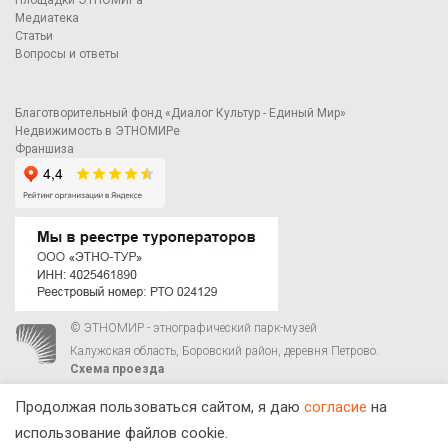
Площадки ЭТНОМИРа
Медиатека
Статьи
Вопросы и ответы
Благотворительный фонд «Диалог Культур - Единый Мир»
Недвижимость в ЭТНОМИРе
Франшиза
© ЭТНОМИР - этнографический парк-музей
Калужская область, Боровский район, деревня Петрово.
Схема проезда
00
00
С 9
до 21
ежедневно:
+7 495 023-81-81
,
zakaz@ethnomir.ru
Продолжая пользоваться сайтом, я даю
согласие
на
использование файлов cookie.