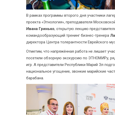
В рамках программы второго дня участники лаг
проекта «Этнология», преподавателя Московско
Ивана Гринько
, открытую лекцию представите
командообразующий тренинг бизнес-тренера
Ла
директора Центра толерантности Еврейского му
Отметим, что напряжённая работа не лишает учас
посетили обзорную экскурсию по ЭТНОМИРу, ряд
игр. А представители Республики Марий Эл подг
национальное угощение, звонкие марийские час
барабана.